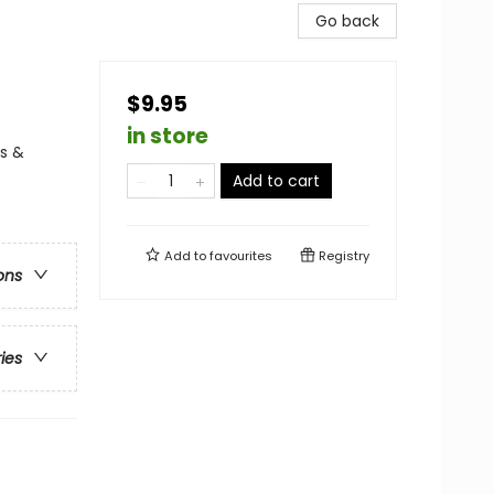
Go back
$9.95
in store
hs &
Add to cart
Add to
favourites
Registry
ons
ries