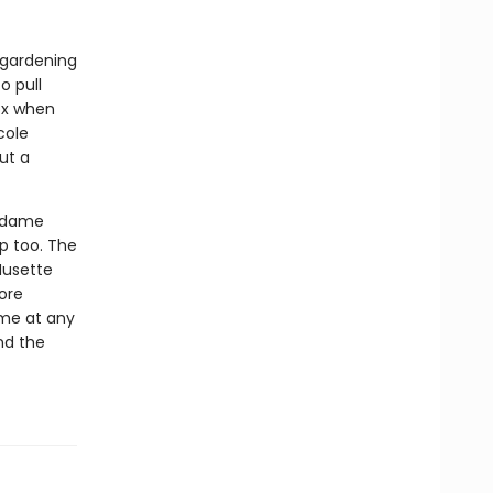
 gardening
o pull
box when
cole
ut a
Madame
p too. The
Musette
ore
ome at any
nd the