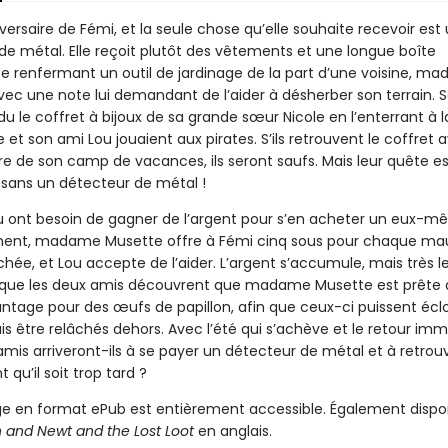
iversaire de Fémi, et la seule chose qu’elle souhaite recevoir est
de métal. Elle reçoit plutôt des vêtements et une longue boîte
e renfermant un outil de jardinage de la part d’une voisine, m
ec une note lui demandant de l’aider à désherber son terrain. S
u le coffret à bijoux de sa grande sœur Nicole en l’enterrant à l
le et son ami Lou jouaient aux pirates. S’ils retrouvent le coffret
re de son camp de vacances, ils seront saufs. Mais leur quête es
 sans un détecteur de métal !
u ont besoin de gagner de l’argent pour s’en acheter un eux-m
ent, madame Musette offre à Fémi cinq sous pour chaque ma
chée, et Lou accepte de l’aider. L’argent s’accumule, mais très 
 que les deux amis découvrent que madame Musette est prête à
ntage pour des œufs de papillon, afin que ceux-ci puissent écl
is être relâchés dehors. Avec l’été qui s’achève et le retour im
 amis arriveront-ils à se payer un détecteur de métal et à retrouv
 qu’il soit trop tard ?
e en format ePub est entièrement accessible. Également dispo
n and Newt and the Lost Loot
en anglais.