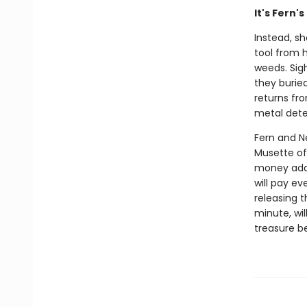
It's Fern'
Instead, s
tool from 
weeds. Sigh
they buried
returns fro
metal dete
Fern and N
Musette off
money adds
will pay e
releasing 
minute, wil
treasure be