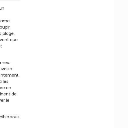
 un
adame
oupir.
a plage,
 avant que
t
êmes.
uvaise
lentement,
 les
ore en
minent de
er le
nible sous