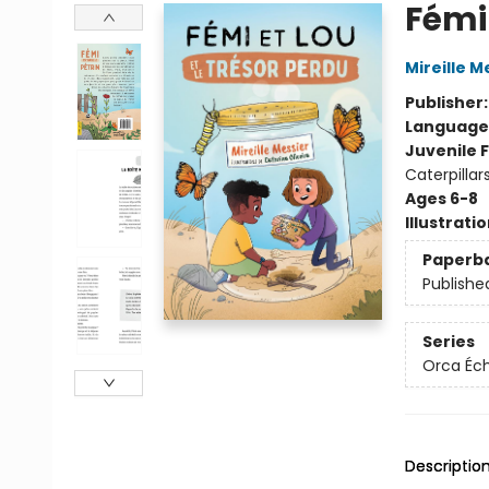
Fémi 
Mireille M
Publisher
Language
Juvenile F
Caterpilla
Ages 6-8
Illustrati
Paperb
Publishe
Series
Orca Éc
Descriptio