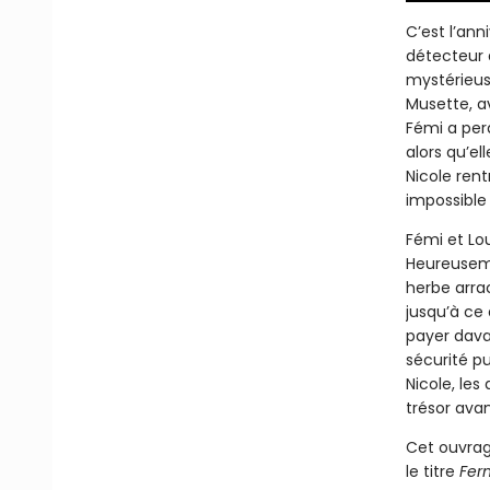
C’est l’ann
détecteur 
mystérieus
Musette, av
Fémi a perd
alors qu’el
Nicole rent
impossible
Fémi et Lo
Heureusem
herbe arra
jusqu’à ce
payer dava
sécurité pu
Nicole, les
trésor avant
Cet ouvrag
le titre
Fer