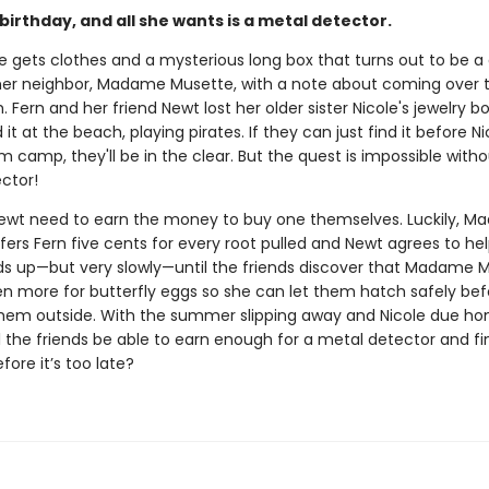
s birthday, and all she wants is a metal detector.
he gets clothes and a mysterious long box that turns out to be a
her neighbor, Madame Musette, with a note about coming over t
. Fern and her friend Newt lost her older sister Nicole's jewelry 
 it at the beach, playing pirates. If they can just find it before Ni
m camp, they'll be in the clear. But the quest is impossible witho
ctor!
ewt need to earn the money to buy one themselves. Luckily, 
ers Fern five cents for every root pulled and Newt agrees to hel
 up—but very slowly—until the friends discover that Madame 
ven more for butterfly eggs so she can let them hatch safely bef
them outside. With the summer slipping away and Nicole due h
l the friends be able to earn enough for a metal detector and fi
fore it’s too late?