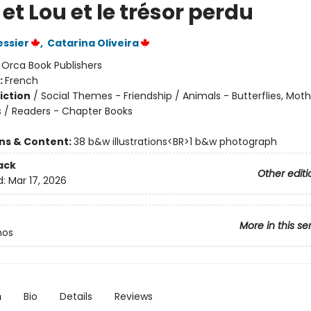
et Lou et le trésor perdu
essier
,
Catarina Oliveira
:
Orca Book Publishers
:
French
iction
/
Social Themes - Friendship / Animals - Butterflies, Mot
rs / Readers - Chapter Books
ons & Content:
38 b&w illustrations<BR>1 b&w photograph
ack
Other editi
d:
Mar 17, 2026
More in this se
hos
n
Bio
Details
Reviews