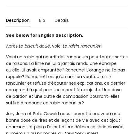
Description
Bio
Details
See below for English description.
Après
Le biscuit doué
, voici
Le raisin rancunier
!
Voici un raisin qui nourrit des rancoeurs pour toutes sortes
de raisons. La lime ne lui a jamais rendu une écharpe
qu’elle lui avait empruntée? Rancune! L’orange ne l’a pas
rappelé? Rancune! Lorsqu’un ami en veut au raisin
rancunier et refuse d’écouter ses explications, ce dernier
comprend à quel point cela peut être injuste. Une dose
de pardon et une autre de compassion pourront-elles
suffire à radoucir ce raisin rancunier?
Jory John et Pete Oswald nous servent à nouveau une
bonne dose de rires et de leçons de vie avec cet ajout
charmant et plein d’esprit à leur délicieuse série classée
numéro un au palmarès du
New York Times
!